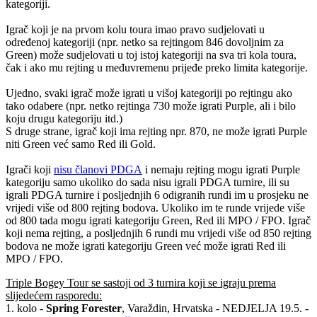
kategoriji.
Igrač koji je na prvom kolu toura imao pravo sudjelovati u
određenoj kategoriji (npr. netko sa rejtingom 846 dovoljnim za
Green) može sudjelovati u toj istoj kategoriji na sva tri kola toura,
čak i ako mu rejting u međuvremenu prijeđe preko limita kategorije.
Ujedno, svaki igrač može igrati u višoj kategoriji po rejtingu ako
tako odabere (npr. netko rejtinga 730 može igrati Purple, ali i bilo
koju drugu kategoriju itd.)
S druge strane, igrač koji ima rejting npr. 870, ne može igrati Purple
niti Green već samo Red ili Gold.
Igrači koji
nisu članovi PDGA
i nemaju rejting mogu igrati Purple
kategoriju samo ukoliko do sada nisu igrali PDGA turnire, ili su
igrali PDGA turnire i posljednjih 6 odigranih rundi im u prosjeku ne
vrijedi više od 800 rejting bodova. Ukoliko im te runde vrijede više
od 800 tada mogu igrati kategoriju Green, Red ili MPO / FPO. Igrač
koji nema rejting, a posljednjih 6 rundi mu vrijedi više od 850 rejting
bodova ne može igrati kategoriju Green već može igrati Red ili
MPO / FPO.
Triple Bogey Tour se sastoji od 3 turnira koji se igraju prema
slijedećem rasporedu:
1. kolo -
Spring Forester
, Varaždin, Hrvatska - NEDJELJA 19.5. -