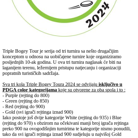
Triple Bogey Tour je serija od tri turnira sa nešto drugačijim
konceptom u odnosu na uobičajene turnire koje organiziramo
posljednjih 10-ak godina. U ova tri turnira naglasak će biti na
laganijem terenu, ležernijem pristupu natjecanju i organizaciji
popratnih turističkih sadržaja.
Sva tri kola Triple Bogey Toura 2024 se odvijaju
isključivo u
PDGA color kategorijama
koje su otvorene za oba spola i to :
- Purple (rejting do 800)
- Green (rejting do 850)
- Red (rejting do 900)
- Gold (svi igrači rejtinga iznad 900)
Iako postoje još dvije kategorije White (rejting do 935) i Blue
(rejting do 970) s obzirom na očekivani manji broj igrača rejtinga
preko 900 na ovogodišnjim turnirima te kategorije nismo ponudili,
tako da svi igrači rejtinga iznad 900 sudjeluju u najvišoj Gold