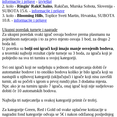
informacije i prijave
-
izvještaj
2. kolo -
Ringin' RakiChains
, Rakičan, Murska Sobota, Slovenija -
SUBOTA 15.6. -
informacije i prijave
3. kolo -
Blooming Hills
, Toplice Sveti Martin, Hrvatska, SUBOTA
10.8. -
informacije i prijave
Ukupni poredak turneje i nagrade
Za ukupni poredak svaki igrač osvaja bodove prema plasmanu na
pojedinom natjecanju i to za prvo mjesto osvaja 1 bod, za drugo 2
boda itd.
U poretku su
bolji oni igrači koji imaju manje osvojenih bodova
,
a teoretski najbolji rezultat cijele turneje su 3 boda, za igrača koji je
pobijedio na sva tri turnira u svojoj kategoriji.
Svi oni igrači koji ne sudjeluju u jednom od natjecanja dobiti će
automatske bodove i to onoliko bodova koliko je bilo igrača koji su
nastupili u njihovoj kategoriji (uključujući i igrače koji nisu završili
turnir, ali su počeli s igrom u prvoj rundi) plus 3 dodatna mjesta.
Npr. ako je na turniru igralo 7 igrača, onaj igrač koji nije sudjelovao
dobiti će 10 automatskih bodova.
Najbolja tri natjecatelja u svakoj kategoriji primit će trofej.
Za kategorije Green, Red i Gold od svake uplaćene kotizacije u
nagradni fond kategorije odvaja se 5€ i nakon održanog posljednjeg