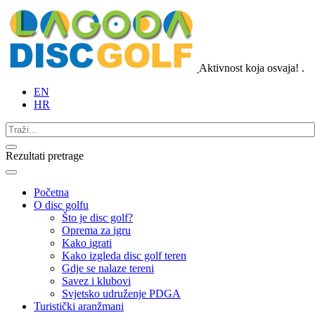
Aktivnost koja osvaja!
.
EN
HR
Rezultati pretrage
Početna
O disc golfu
Što je disc golf?
Oprema za igru
Kako igrati
Kako izgleda disc golf teren
Gdje se nalaze tereni
Savez i klubovi
Svjetsko udruženje PDGA
Turistički aranžmani