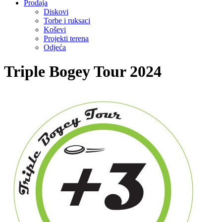
Prodaja
Diskovi
Torbe i ruksaci
Koševi
Projekti terena
Odjeća
Triple Bogey Tour 2024