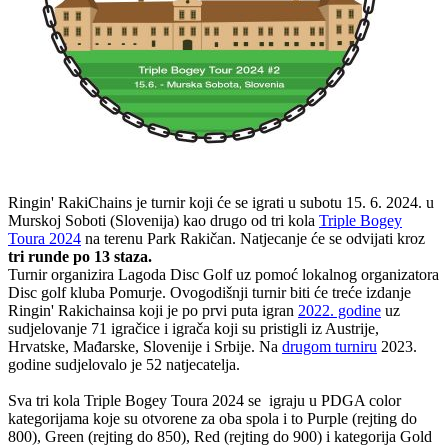
Ringin' RakiChains je turnir koji će se igrati u subotu 15. 6. 2024. u
Murskoj Soboti (Slovenija) kao drugo od tri kola
Triple Bogey
Toura 2024
na terenu Park Rakičan. Natjecanje će se odvijati kroz
tri runde po 13 staza.
Turnir organizira Lagoda Disc Golf uz pomoć lokalnog organizatora
Disc golf kluba Pomurje. Ovogodišnji turnir biti će treće izdanje
Ringin' Rakichainsa koji je po prvi puta igran
2022. godine
uz
sudjelovanje 71 igračice i igrača koji su pristigli iz Austrije,
Hrvatske, Mađarske, Slovenije i Srbije. Na
drugom turniru
2023.
godine sudjelovalo je 52 natjecatelja.
Sva tri kola Triple Bogey Toura 2024 se igraju u PDGA color
kategorijama koje su otvorene za oba spola i to Purple (rejting do
800), Green (rejting do 850), Red (rejting do 900) i kategorija Gold