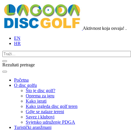
Aktivnost koja osvaja!
.
EN
HR
Rezultati pretrage
Početna
O disc golfu
Što je disc golf?
Oprema za igru
Kako igrati
Kako izgleda disc golf teren
Gdje se nalaze tereni
Savez i klubovi
Svjetsko udruženje PDGA
Turistički aranžmani