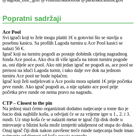
Popratni sadržaji
Ace Pool
Svi igrači koji to žele mogu platiti 1€ u gotovini što se stavlja u
posebnu kasicu. Sa prošlih Lagoda turnira u Ace Pool kasici se
nalazi 56 €.
Igrač koji na turniru pogodi as postaje dobitnik cijelog nagradnog
fonda Ace pool-a. Ako dva ili više igrača na istom turniru pogode
as, oni dijele ace pool. Ako niti jedan igrač ne pogodi as, ace pool se
prenosi na idući Lagoda turnir, i tako dalje sve dok na jednom
turniru Ace pool ne bude isplaćen.
Igrač koji želi sudjelovati u Ace poolu mora uplatiti 1€ prije početka
prve runde. Ako igrač pogodi as, a nije uplatio ace pool prije
početka prve runde on nema pravo na nagradu.
CTP – Closest to the pin
Na jednoj stazi ćemo organizirati dodatno natjecanje u tome tko je
bacio disk najbliže košu, a odvijati će se za vrijeme igre u 1., 2. i 3.
rundi. Uz stup koša će se nalaziti metar te igrač čiji disk dođe u
mirovanje u blizini koša može izmjeriti udaljenost od stupa do diska.
Onaj igrač čiji disk nakon završene treće runde natjecanja bude imao
najmanju udaljenost od koša osvaja nagradu.