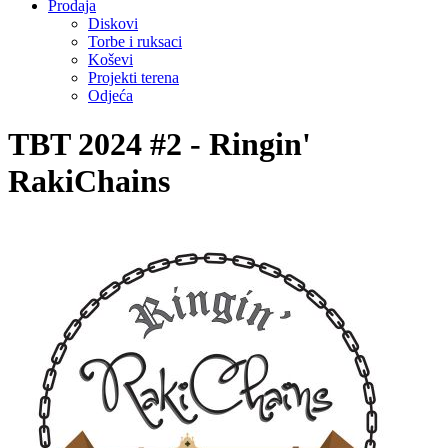
Prodaja
Diskovi
Torbe i ruksaci
Koševi
Projekti terena
Odjeća
TBT 2024 #2 - Ringin'
RakiChains