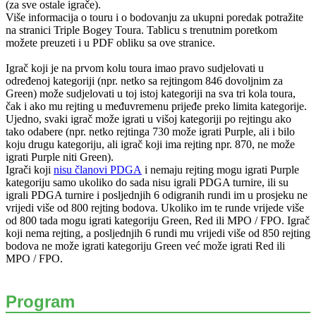
(za sve ostale igrače).
Više informacija o touru i o bodovanju za ukupni poredak potražite
na stranici Triple Bogey Toura. Tablicu s trenutnim poretkom
možete preuzeti i u PDF obliku sa ove stranice.
Igrač koji je na prvom kolu toura imao pravo sudjelovati u
određenoj kategoriji (npr. netko sa rejtingom 846 dovoljnim za
Green) može sudjelovati u toj istoj kategoriji na sva tri kola toura,
čak i ako mu rejting u međuvremenu prijeđe preko limita kategorije.
Ujedno, svaki igrač može igrati u višoj kategoriji po rejtingu ako
tako odabere (npr. netko rejtinga 730 može igrati Purple, ali i bilo
koju drugu kategoriju, ali igrač koji ima rejting npr. 870, ne može
igrati Purple niti Green).
Igrači koji
nisu članovi PDGA
i nemaju rejting mogu igrati Purple
kategoriju samo ukoliko do sada nisu igrali PDGA turnire, ili su
igrali PDGA turnire i posljednjih 6 odigranih rundi im u prosjeku ne
vrijedi više od 800 rejting bodova. Ukoliko im te runde vrijede više
od 800 tada mogu igrati kategoriju Green, Red ili MPO / FPO. Igrač
koji nema rejting, a posljednjih 6 rundi mu vrijedi više od 850 rejting
bodova ne može igrati kategoriju Green već može igrati Red ili
MPO / FPO.
Program