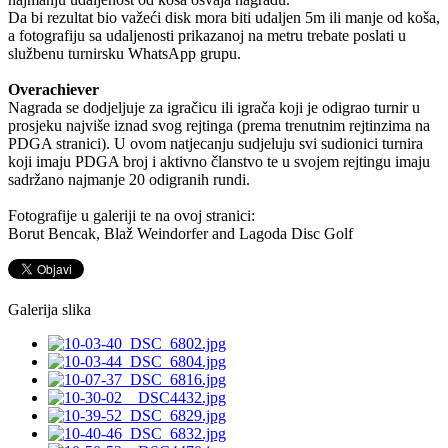
Da bi rezultat bio važeći disk mora biti udaljen 5m ili manje od koša,
a fotografiju sa udaljenosti prikazanoj na metru trebate poslati u
službenu turnirsku WhatsApp grupu.
Overachiever
Nagrada se dodjeljuje za igračicu ili igrača koji je odigrao turnir u
prosjeku najviše iznad svog rejtinga (prema trenutnim rejtinzima na
PDGA stranici). U ovom natjecanju sudjeluju svi sudionici turnira
koji imaju PDGA broj i aktivno članstvo te u svojem rejtingu imaju
sadržano najmanje 20 odigranih rundi.
Fotografije u galeriji te na ovoj stranici:
Borut Bencak, Blaž Weindorfer and Lagoda Disc Golf
Galerija slika