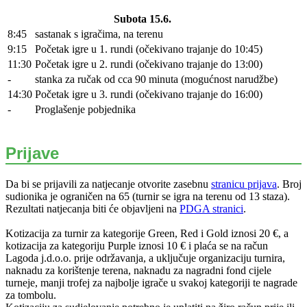
Subota 15.6.
8:45
sastanak s igračima, na terenu
9:15
Početak igre u 1. rundi (očekivano trajanje do 10:45)
11:30
Početak igre u 2. rundi (očekivano trajanje do 13:00)
-
stanka za ručak od cca 90 minuta (mogućnost narudžbe)
14:30
Početak igre u 3. rundi (očekivano trajanje do 16:00)
-
Proglašenje pobjednika
Prijave
Da bi se prijavili za natjecanje otvorite zasebnu
stranicu prijava
. Broj
sudionika je ograničen na 65 (turnir se igra na terenu od 13 staza).
Rezultati natjecanja biti će objavljeni na
PDGA stranici
.
Kotizacija za turnir za kategorije Green, Red i Gold iznosi 20 €, a
kotizacija za kategoriju Purple iznosi 10 € i plaća se na račun
Lagoda j.d.o.o. prije održavanja, a uključuje organizaciju turnira,
naknadu za korištenje terena, naknadu za nagradni fond cijele
turneje, manji trofej za najbolje igrače u svakoj kategoriji te nagrade
za tombolu.