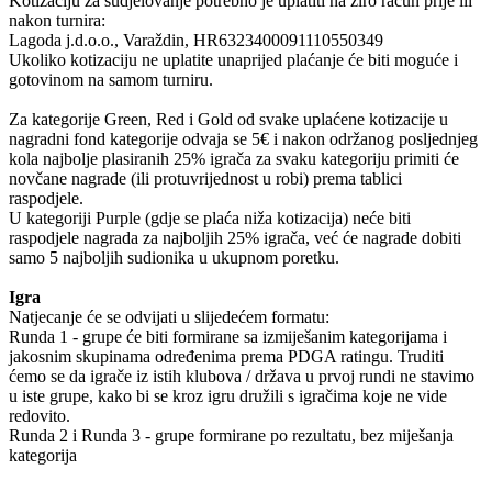
Kotizaciju za sudjelovanje potrebno je uplatiti na žiro račun prije ili
nakon turnira:
Lagoda j.d.o.o., Varaždin, HR6323400091110550349
Ukoliko kotizaciju ne uplatite unaprijed plaćanje će biti moguće i
gotovinom na samom turniru.
Za kategorije Green, Red i Gold od svake uplaćene kotizacije u
nagradni fond kategorije odvaja se 5€ i nakon održanog posljednjeg
kola najbolje plasiranih 25% igrača za svaku kategoriju primiti će
novčane nagrade (ili protuvrijednost u robi) prema tablici
raspodjele.
U kategoriji Purple (gdje se plaća niža kotizacija) neće biti
raspodjele nagrada za najboljih 25% igrača, već će nagrade dobiti
samo 5 najboljih sudionika u ukupnom poretku.
Igra
Natjecanje će se odvijati u slijedećem formatu:
Runda 1 - grupe će biti formirane sa izmiješanim kategorijama i
jakosnim skupinama određenima prema PDGA ratingu. Truditi
ćemo se da igrače iz istih klubova / država u prvoj rundi ne stavimo
u iste grupe, kako bi se kroz igru družili s igračima koje ne vide
redovito.
Runda 2 i Runda 3 - grupe formirane po rezultatu, bez miješanja
kategorija