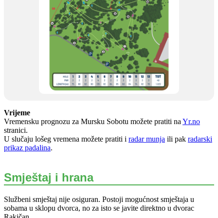
Vrijeme
Vremensku prognozu za Mursku Sobotu možete pratiti na
Yr.no
stranici.
U slučaju lošeg vremena možete pratiti i
radar munja
ili pak
radarski
prikaz padalina
.
Smještaj i hrana
Službeni smještaj nije osiguran. Postoji mogućnost smještaja u
sobama u sklopu dvorca, no za isto se javite direktno u dvorac
Rakičan.