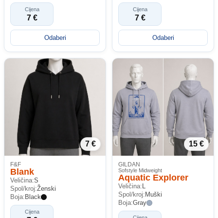
Cijena
Cijena
7 €
7 €
Odaberi
Odaberi
7 €
15 €
F&F
GILDAN
Blank
Sofstyle Midweight
Aquatic Explorer
Veličina:
S
Veličina:
L
Spol/kroj:
Ženski
Spol/kroj:
Muški
Boja:
Black
Boja:
Gray
Cijena
Cijena