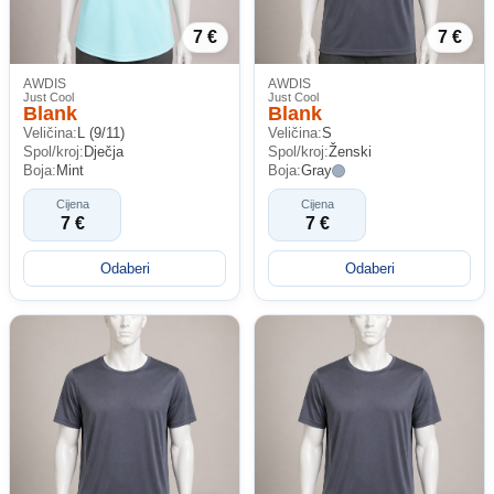
7 €
7 €
AWDIS
AWDIS
Just Cool
Just Cool
Blank
Blank
Veličina:
L (9/11)
Veličina:
S
Spol/kroj:
Dječja
Spol/kroj:
Ženski
Boja:
Mint
Boja:
Gray
Cijena
Cijena
7 €
7 €
Odaberi
Odaberi