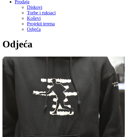
Prodaja
Diskovi
Torbe i ruksaci
Koševi
Projekti terena
Odjeća
Odjeća