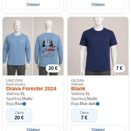
Odaberi
Odaberi
20 €
7 €
UNICORN
GILDAN
Earth positive
Softstyle
Drava Forester 2024
Blank
Veličina:
XL
Veličina:
XL
Spol/kroj:
Muški
Spol/kroj:
Muški
Boja:
Blue
Boja:
Blue dark
Cijena
Cijena
20 €
7 €
Odaberi
Odaberi