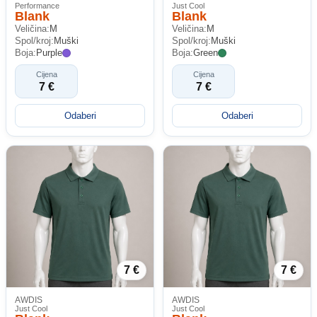
Performance
Just Cool
Blank
Blank
Veličina:
M
Veličina:
M
Spol/kroj:
Muški
Spol/kroj:
Muški
Boja:
Purple
Boja:
Green
Cijena
Cijena
7 €
7 €
Odaberi
Odaberi
7 €
7 €
AWDIS
AWDIS
Just Cool
Just Cool