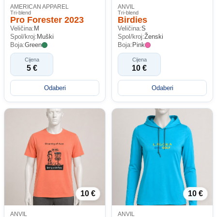
AMERICAN APPAREL
ANVIL
Tri-blend
Tri-blend
Pro Forester 2023
Birdies
Veličina:
M
Veličina:
S
Spol/kroj:
Muški
Spol/kroj:
Ženski
Boja:
Green
Boja:
Pink
Cijena
Cijena
5 €
10 €
Odaberi
Odaberi
10 €
10 €
ANVIL
ANVIL