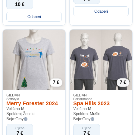
10 €
Odaberi
Odaberi
7 €
7 €
GILDAN
GILDAN
Softstyle
Performance
Merry Forester 2024
Spa Hills 2023
Veličina:
M
Veličina:
M
Spol/kroj:
Ženski
Spol/kroj:
Muški
Boja:
Gray
Boja:
Gray
Cijena
Cijena
7 €
7 €