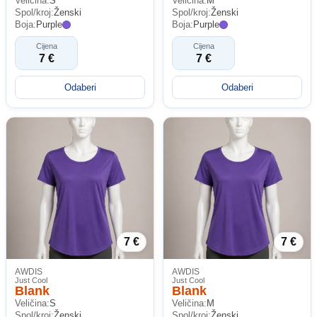
Veličina:
S
Veličina:
M
Spol/kroj:
Ženski
Spol/kroj:
Ženski
Boja:
Purple
Boja:
Purple
Cijena
Cijena
7 €
7 €
Odaberi
Odaberi
7 €
7 €
AWDIS
AWDIS
Just Cool
Just Cool
Blank
Blank
Veličina:
S
Veličina:
M
Spol/kroj:
Ženski
Spol/kroj:
Ženski