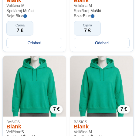
Blank
Blank
Veličina:
M
Veličina:
M
Spol/kroj:
Muški
Spol/kroj:
Muški
Boja:
Blue
Boja:
Blue
Cijena
Cijena
7 €
7 €
Odaberi
Odaberi
7 €
7 €
BASICS
BASICS
Blank
Blank
Veličina:
S
Veličina:
M