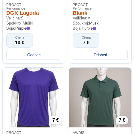
PROACT
PROACT
Performance
Performance
DGK Lagoda
Blank
Veličina:
S
Veličina:
M
Spol/kroj:
Muški
Spol/kroj:
Muški
Boja:
Purple
Boja:
Purple
Cijena
Cijena
10 €
7 €
Odaberi
Odaberi
7 €
7 €
PROACT
AWDIS