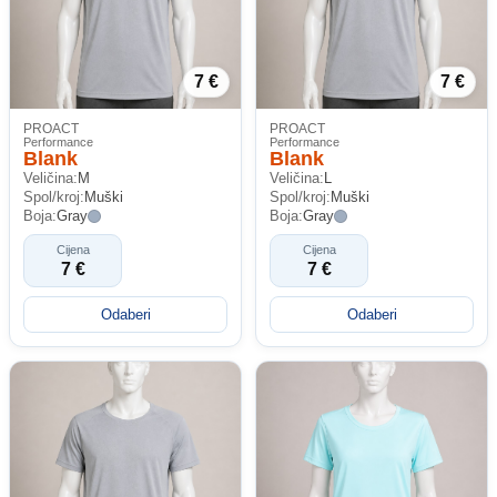
7 €
7 €
PROACT
PROACT
Performance
Performance
Blank
Blank
Veličina:
M
Veličina:
L
Spol/kroj:
Muški
Spol/kroj:
Muški
Boja:
Gray
Boja:
Gray
Cijena
Cijena
7 €
7 €
Odaberi
Odaberi