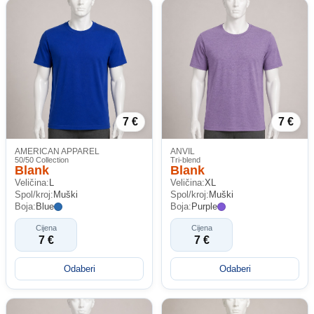
7 €
7 €
AMERICAN APPAREL
ANVIL
50/50 Collection
Tri-blend
Blank
Blank
Veličina:
L
Veličina:
XL
Spol/kroj:
Muški
Spol/kroj:
Muški
Boja:
Blue
Boja:
Purple
Cijena
Cijena
7 €
7 €
Odaberi
Odaberi