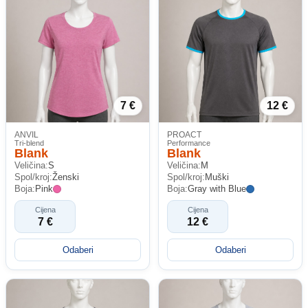
7 €
12 €
ANVIL
PROACT
Tri-blend
Performance
Blank
Blank
Veličina:
S
Veličina:
M
Spol/kroj:
Ženski
Spol/kroj:
Muški
Boja:
Pink
Boja:
Gray with Blue
Cijena
Cijena
7 €
12 €
Odaberi
Odaberi