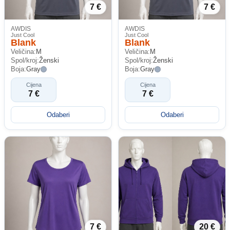
7 €
7 €
AWDIS
AWDIS
Just Cool
Just Cool
Blank
Blank
Veličina:
M
Veličina:
M
Spol/kroj:
Ženski
Spol/kroj:
Ženski
Boja:
Gray
Boja:
Gray
Cijena
Cijena
7 €
7 €
Odaberi
Odaberi
7 €
20 €