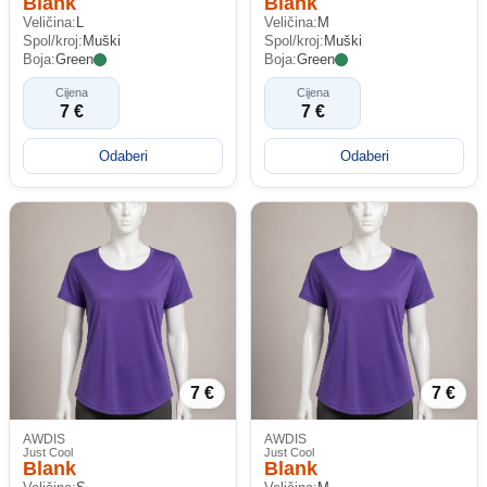
Blank
Blank
Veličina:
L
Veličina:
M
Spol/kroj:
Muški
Spol/kroj:
Muški
Boja:
Green
Boja:
Green
Cijena
Cijena
7 €
7 €
Odaberi
Odaberi
7 €
7 €
AWDIS
AWDIS
Just Cool
Just Cool
Blank
Blank