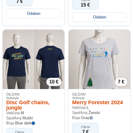
7 €
15 €
Odaberi
Odaberi
10 €
7 €
GILDAN
GILDAN
Softstyle
Softstyle
Disc Golf chains,
Merry Forester 2024
jungle
Veličina:
L
Spol/kroj:
Ženski
Veličina:
M
Boja:
Gray
Spol/kroj:
Muški
Boja:
Blue dark
Cijena
7 €
Cijena