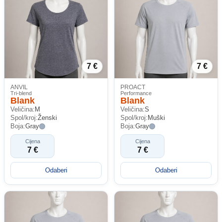
7 €
7 €
ANVIL
PROACT
Tri-blend
Performance
Blank
Blank
Veličina:
M
Veličina:
S
Spol/kroj:
Ženski
Spol/kroj:
Muški
Boja:
Gray
Boja:
Gray
Cijena
Cijena
7 €
7 €
Odaberi
Odaberi