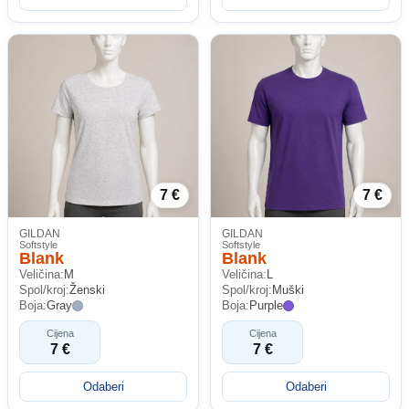
7 €
7 €
GILDAN
GILDAN
Softstyle
Softstyle
Blank
Blank
Veličina:
M
Veličina:
L
Spol/kroj:
Ženski
Spol/kroj:
Muški
Boja:
Gray
Boja:
Purple
Cijena
Cijena
7 €
7 €
Odaberi
Odaberi