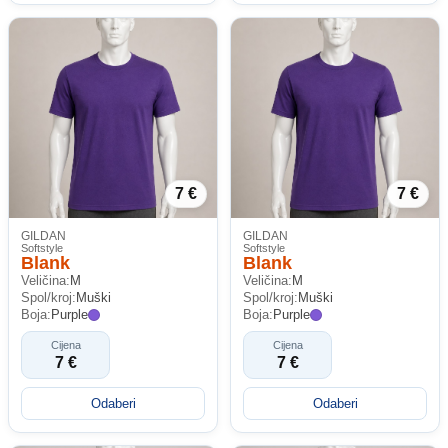
7 €
7 €
GILDAN
GILDAN
Softstyle
Softstyle
Blank
Blank
Veličina:
M
Veličina:
M
Spol/kroj:
Muški
Spol/kroj:
Muški
Boja:
Purple
Boja:
Purple
Cijena
Cijena
7 €
7 €
Odaberi
Odaberi