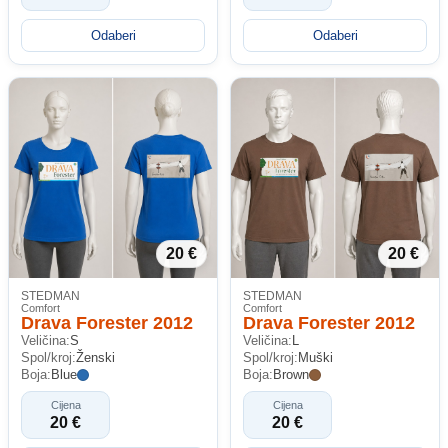
Odaberi
Odaberi
20 €
20 €
STEDMAN
STEDMAN
Comfort
Comfort
Drava Forester 2012
Drava Forester 2012
Veličina:
S
Veličina:
L
Spol/kroj:
Ženski
Spol/kroj:
Muški
Boja:
Blue
Boja:
Brown
Cijena
Cijena
20 €
20 €