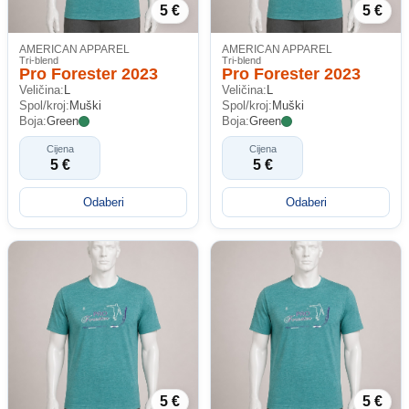
5 €
5 €
AMERICAN APPAREL
AMERICAN APPAREL
Tri-blend
Tri-blend
Pro Forester 2023
Pro Forester 2023
Veličina:
L
Veličina:
L
Spol/kroj:
Muški
Spol/kroj:
Muški
Boja:
Green
Boja:
Green
Cijena
Cijena
5 €
5 €
Odaberi
Odaberi
5 €
5 €