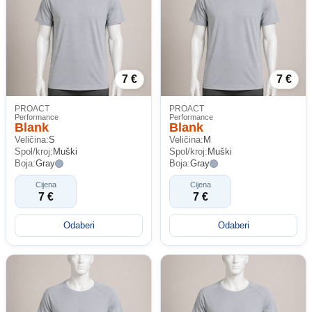
7 €
7 €
PROACT
PROACT
Performance
Performance
Blank
Blank
Veličina:
S
Veličina:
M
Spol/kroj:
Muški
Spol/kroj:
Muški
Boja:
Gray
Boja:
Gray
Cijena
Cijena
7 €
7 €
Odaberi
Odaberi