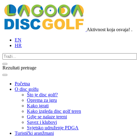
Aktivnost koja osvaja!
.
EN
HR
Rezultati pretrage
Početna
O disc golfu
Što je disc golf?
Oprema za igru
Kako igrati
Kako izgleda disc golf teren
Gdje se nalaze tereni
Savez i klubovi
Svjetsko udruženje PDGA
Turistički aranžmani