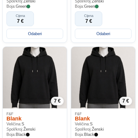
Spol/kroj:
Ženski
Spol/kroj:
Ženski
Boja:
Green
Boja:
Green
Cijena
Cijena
7 €
7 €
Odaberi
Odaberi
7 €
7 €
F&F
F&F
Blank
Blank
Veličina:
S
Veličina:
S
Spol/kroj:
Ženski
Spol/kroj:
Ženski
Boja:
Black
Boja:
Black