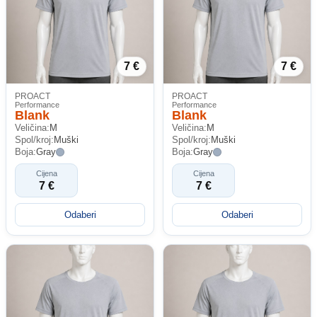
7 €
7 €
PROACT
PROACT
Performance
Performance
Blank
Blank
Veličina:
M
Veličina:
M
Spol/kroj:
Muški
Spol/kroj:
Muški
Boja:
Gray
Boja:
Gray
Cijena
Cijena
7 €
7 €
Odaberi
Odaberi