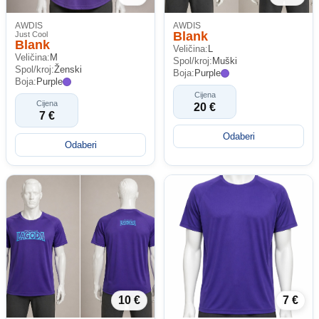
AWDIS
AWDIS
Blank
Just Cool
Blank
Veličina:
L
Veličina:
M
Spol/kroj:
Muški
Spol/kroj:
Ženski
Boja:
Purple
Boja:
Purple
Cijena
Cijena
20 €
7 €
Odaberi
Odaberi
10 €
7 €