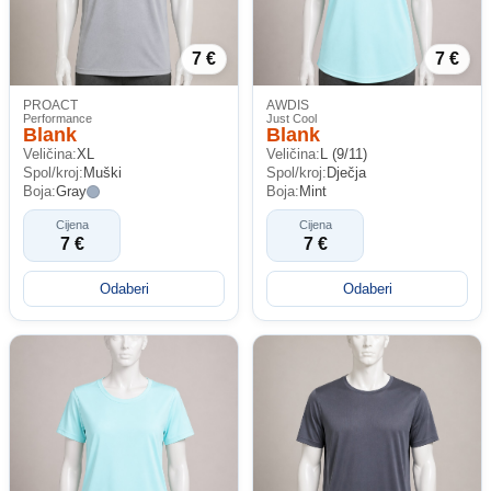
7 €
7 €
PROACT
AWDIS
Performance
Just Cool
Blank
Blank
Veličina:
XL
Veličina:
L (9/11)
Spol/kroj:
Muški
Spol/kroj:
Dječja
Boja:
Gray
Boja:
Mint
Cijena
Cijena
7 €
7 €
Odaberi
Odaberi