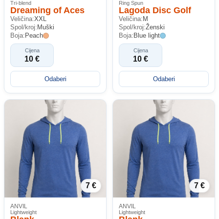
Tri-blend
Ring Spun
Dreaming of Aces
Lagoda Disc Golf
Veličina:
XXL
Veličina:
M
Spol/kroj:
Muški
Spol/kroj:
Ženski
Boja:
Peach
Boja:
Blue light
Cijena
Cijena
10 €
10 €
Odaberi
Odaberi
7 €
7 €
ANVIL
ANVIL
Lightweight
Lightweight