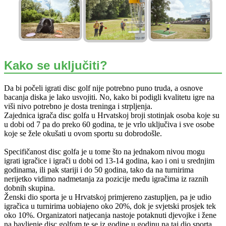
Kako se uključiti?
Da bi počeli igrati disc golf nije potrebno puno truda, a osnove
bacanja diska je lako usvojiti. No, kako bi podigli kvalitetu igre na
viši nivo potrebno je dosta treninga i strpljenja.
Zajednica igrača disc golfa u Hrvatskoj broji stotinjak osoba koje su
u dobi od 7 pa do preko 60 godina, te je vrlo uključiva i sve osobe
koje se žele okušati u ovom sportu su dobrodošle.
Specifičanost disc golfa je u tome što na jednakom nivou mogu
igrati igračice i igrači u dobi od 13-14 godina, kao i oni u srednjim
godinama, ili pak stariji i do 50 godina, tako da na turnirima
nerijetko vidimo nadmetanja za pozicije među igračima iz raznih
dobnih skupina.
Ženski dio sporta je u Hrvatskoj primjereno zastupljen, pa je udio
igračica u turnirima uobiajeno oko 20%, dok je svjetski prosjek tek
oko 10%. Organizatori natjecanja nastoje potaknuti djevojke i žene
na bavljenje disc golfom te se iz godine u godinu na taj dio sporta