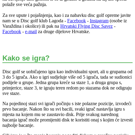
polaže sve veća pažnja.
Za sve upute i pojašnjenja, kao i za nabavku disc golf opreme javite
nam se u Disc golf klub Lagoda -
Facebook
-
Instagram
(osobe iz
Varaždina i okolice) ili pak na
Hrvatski Flying Disc Savez
-
Facebook
-
e-mail
za druge dijelove Hrvatske.
Kako se igra?
Disc golf se uobičajeno igra kao individualni sport, ali u grupama od
3 do 5 igrača. Ako u igri sudjeluje više od 5 igrača, tada se sudionici
podijele u grupe. Jedna grupa kreće sa staze 1, a druga grupa s,
primjerice, staze 3, te igraju teren redom po stazama dok ne odigraju
sve staze.
Na pojedinoj stazi svi igrači počinju s iste polazne pozicije, izvodeći
prvo bacanje. Nakon što su svi bacili, svaki igrač nastavlja igru s
mjesta na kojem mu se zaustavio disk. Prije svakog narednog
bacanja igrač može promijeniti disk te koristiti onaj s kojim će izvesti
najbolje bacanje.