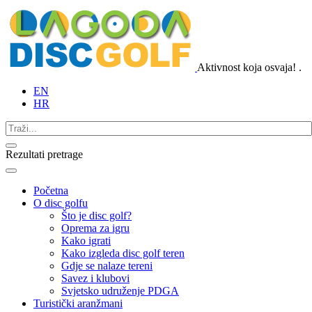
Aktivnost koja osvaja!
.
EN
HR
Rezultati pretrage
Početna
O disc golfu
Što je disc golf?
Oprema za igru
Kako igrati
Kako izgleda disc golf teren
Gdje se nalaze tereni
Savez i klubovi
Svjetsko udruženje PDGA
Turistički aranžmani