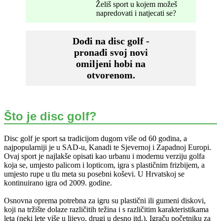
Želiš sport u kojem možeš
napredovati i natjecati se?
Dođi na disc golf -
pronađi svoj novi
omiljeni hobi na
otvorenom.
Što je disc golf?
Disc golf je sport sa tradicijom dugom više od 60 godina, a
najpopularniji je u SAD-u, Kanadi te Sjevernoj i Zapadnoj Europi.
Ovaj sport je najlakše opisati kao urbanu i modernu verziju golfa
koja se, umjesto palicom i lopticom, igra s plastičnim frizbijem, a
umjesto rupe u tlu meta su posebni koševi. U Hrvatskoj se
kontinuirano igra od 2009. godine.
Osnovna oprema potrebna za igru su plastični ili gumeni diskovi,
koji na tržište dolaze različitih težina i s različitim karakteristikama
leta (neki lete više u lijevo, drugi u desno itd.). Igraču početniku za