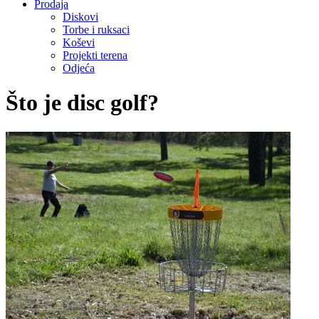
Prodaja
Diskovi
Torbe i ruksaci
Koševi
Projekti terena
Odjeća
Što je disc golf?