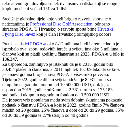
rekreativnu igru dovoljna su tek dva osnovna diska koji se mogu
kupiti po cijeni već od 15€ za 1 disk.
Središnje globalno tijelo koje vodi brigu o razvoju sporta te o
natjecanjima je
Professional Disc Golf Association
, odnosno
skraćeno PDGA. U Hrvatskoj o razvoju sporta brine
Hrvatski
Flying Disc Savez
koji je član Hrvatskog olimpijskog odbora.
Prema
statistici PDGA-a
oko 8-12 milijuna ljudi barem jednom je
isprobalo ovaj sport, redovitih igrača u svijetu ima oko 3 milijuna, a
članova koji su platili godišnju članarinu za 2023. PDGA-u u bilo je
136.347.
Za usporedbu, zanimljivo je istaknuti da je u 2015. godini bilo
30.454 plaćenih članarina, a 2011. njih tek 16.109 tako da se kroz
jedanaest godina broj članova PDGA-a višestruko povećao.
Tijekom 2022. godine diljem svijeta održan je 8.931 turnir sa
ukupnim nagradnim fondom od 10.500.000 USD, dok je, za
usporedbu 2015. godine održano tek 2.581 turnira sa 175.183
sudionika i ukupnim nagradnim fondom od 3.500.000 USD.
Da je sport vrlo popularan među svim dobnim skupinama pokazuje
podatak o članstvu PDGA-a koje je 2022. godine činilo 7% članova
mlađih od 20 godina, 26% članova u dobi od 20 do 29 godina, 35%
od 30 do 39 godina te 27% starijih od 40 godina.