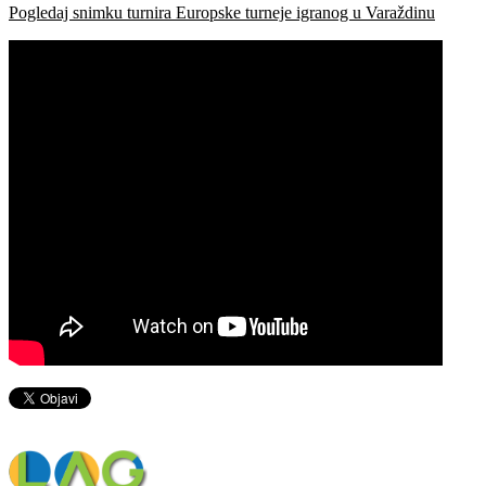
Pogledaj snimku turnira Europske turneje igranog u Varaždinu