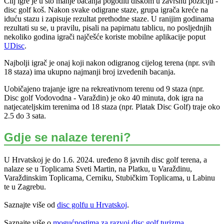
Cilj igre je u što manje bacanja pogoditi diskom u završnu poziciju -
disc golf koš. Nakon svake odigrane staze, grupa igrača kreće na
iduću stazu i zapisuje rezultat prethodne staze. U ranijim godinama
rezultati su se, u pravilu, pisali na papirnatu tablicu, no posljednjih
nekoliko godina igrači najčešće koriste mobilne aplikacije poput
UDisc
.
Najbolji igrač je onaj koji nakon odigranog cijelog terena (npr. svih
18 staza) ima ukupno najmanji broj izvedenih bacanja.
Uobičajeno trajanje igre na rekreativnom terenu od 9 staza (npr.
Disc golf Vodovodna - Varaždin) je oko 40 minuta, dok igra na
natjecateljskim terenima od 18 staza (npr. Platak Disc Golf) traje oko
2.5 do 3 sata.
Gdje se nalaze tereni?
U Hrvatskoj je do 1.6. 2024. uređeno 8 javnih disc golf terena, a
nalaze se u Toplicama Sveti Martin, na Platku, u Varaždinu,
Varaždinskim Toplicama, Cerniku, Stubičkim Toplicama, u Labinu
te u Zagrebu.
Saznajte više od
disc golfu u Hrvatskoj
.
Saznajte više o
mogućnostima za razvoj disc golf turizma
.