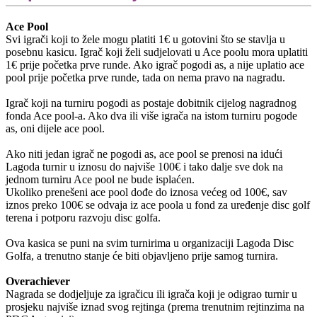
Ace Pool
Svi igrači koji to žele mogu platiti 1€ u gotovini što se stavlja u
posebnu kasicu. Igrač koji želi sudjelovati u Ace poolu mora uplatiti
1€ prije početka prve runde. Ako igrač pogodi as, a nije uplatio ace
pool prije početka prve runde, tada on nema pravo na nagradu.
Igrač koji na turniru pogodi as postaje dobitnik cijelog nagradnog
fonda Ace pool-a. Ako dva ili više igrača na istom turniru pogode
as, oni dijele ace pool.
Ako niti jedan igrač ne pogodi as, ace pool se prenosi na idući
Lagoda turnir u iznosu do najviše 100€ i tako dalje sve dok na
jednom turniru Ace pool ne bude isplaćen.
Ukoliko prenešeni ace pool dođe do iznosa većeg od 100€, sav
iznos preko 100€ se odvaja iz ace poola u fond za uređenje disc golf
terena i potporu razvoju disc golfa.
Ova kasica se puni na svim turnirima u organizaciji Lagoda Disc
Golfa, a trenutno stanje će biti objavljeno prije samog turnira.
Overachiever
Nagrada se dodjeljuje za igračicu ili igrača koji je odigrao turnir u
prosjeku najviše iznad svog rejtinga (prema trenutnim rejtinzima na