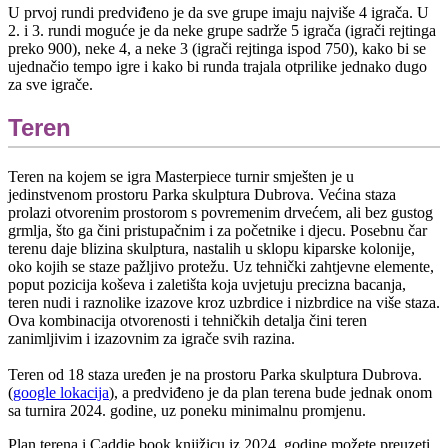
U prvoj rundi predviđeno je da sve grupe imaju najviše 4 igrača. U
2. i 3. rundi moguće je da neke grupe sadrže 5 igrača (igrači rejtinga
preko 900), neke 4, a neke 3 (igrači rejtinga ispod 750), kako bi se
ujednačio tempo igre i kako bi runda trajala otprilike jednako dugo
za sve igrače.
Teren
Teren na kojem se igra Masterpiece turnir smješten je u
jedinstvenom prostoru Parka skulptura Dubrova. Većina staza
prolazi otvorenim prostorom s povremenim drvećem, ali bez gustog
grmlja, što ga čini pristupačnim i za početnike i djecu. Posebnu čar
terenu daje blizina skulptura, nastalih u sklopu kiparske kolonije,
oko kojih se staze pažljivo protežu. Uz tehnički zahtjevne elemente,
poput pozicija koševa i zaletišta koja uvjetuju precizna bacanja,
teren nudi i raznolike izazove kroz uzbrdice i nizbrdice na više staza.
Ova kombinacija otvorenosti i tehničkih detalja čini teren
zanimljivim i izazovnim za igrače svih razina.
Teren od 18 staza uređen je na prostoru Parka skulptura Dubrova.
(
google lokacija
), a predviđeno je da plan terena bude jednak onom
sa turnira 2024. godine, uz poneku minimalnu promjenu.
Plan terena i Caddie book knjižicu iz 2024. godine možete preuzeti