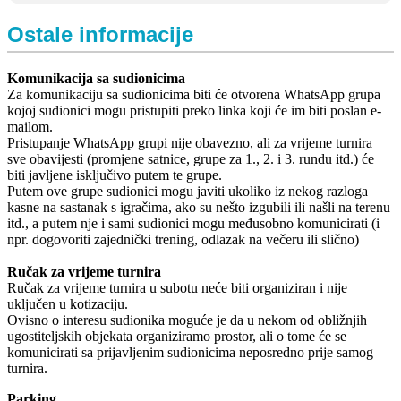
Ostale informacije
Komunikacija sa sudionicima
Za komunikaciju sa sudionicima biti će otvorena WhatsApp grupa
kojoj sudionici mogu pristupiti preko linka koji će im biti poslan e-
mailom.
Pristupanje WhatsApp grupi nije obavezno, ali za vrijeme turnira
sve obavijesti (promjene satnice, grupe za 1., 2. i 3. rundu itd.) će
biti javljene isključivo putem te grupe.
Putem ove grupe sudionici mogu javiti ukoliko iz nekog razloga
kasne na sastanak s igračima, ako su nešto izgubili ili našli na terenu
itd., a putem nje i sami sudionici mogu međusobno komunicirati (i
npr. dogovoriti zajednički trening, odlazak na večeru ili slično)
Ručak za vrijeme turnira
Ručak za vrijeme turnira u subotu neće biti organiziran i nije
uključen u kotizaciju.
Ovisno o interesu sudionika moguće je da u nekom od obližnjih
ugostiteljskih objekata organiziramo prostor, ali o tome će se
komunicirati sa prijavljenim sudionicima neposredno prije samog
turnira.
Parking