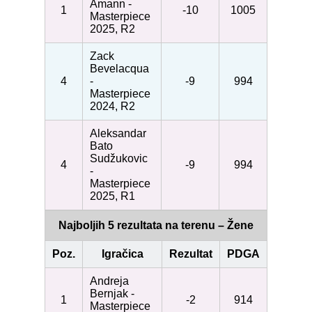
Amann -
1
-10
1005
Masterpiece
2025, R2
Zack
Bevelacqua
4
-
-9
994
Masterpiece
2024, R2
Aleksandar
Bato
Sudžukovic
4
-9
994
-
Masterpiece
2025, R1
Najboljih 5 rezultata na terenu – Žene
Poz.
Igračica
Rezultat
PDGA
Andreja
Bernjak -
1
-2
914
Masterpiece