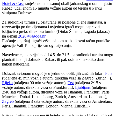
Hotel & Casa
smještenom na samoj obali jadranskog mora u mjestu
Rabac, udaljenom 15 minuta vožnje autom od terena u Parku
skulptura Dubrova.
Za sudionike turnira su osigurane su posebne cijene smještaja, a
rezervaciju po tim cijenama i uvjetima igrači mogu napraviti
isključivo preko direktora turnira (Dinko Šimenc, Lagoda j.d.o.o.)
na e-mail
2026@lagoda.hr
Plaćanje smještaja igrači vrše uplatom na bankovni račun putničke
agencije Vall Tours prije samog natjecanja.
Navedene cijene vrijede od 14.5. do 21.5. pa sudionici turnira mogu
planirati i raniji dolazak u Rabac, ili pak ostanak nekoliko dana
nakon natjecanja.
Dolazak avionom moguć je u jednu od obližnjih zračnih luka -
Pula
(udaljena 45 min vožnje autom; direktna veza sa Zagreb, Zurich...),
Rijeka
(udaljena 90 min vožnje autom),
Trst
(udaljena 2:15 sati
vožnje autom, direktna veza sa Frankfurt...),
Ljubljana
(udaljena
2:40 sati vožnje autom, direktna veza sa Istambul, Frankfurt, Paris,
Munchen, Dubai, Luxembourg, Zurich, Amsterdam, London...),
Zagreb
(udaljena 3 sata vožnje autom, direktna veza sa Amsterdam,
Paris, Istambul, Frankfurt, London, Vienna, Zurich...)
Prijava gostiju je na recepciji hotela, a check-in je od 14 sati. Olazak