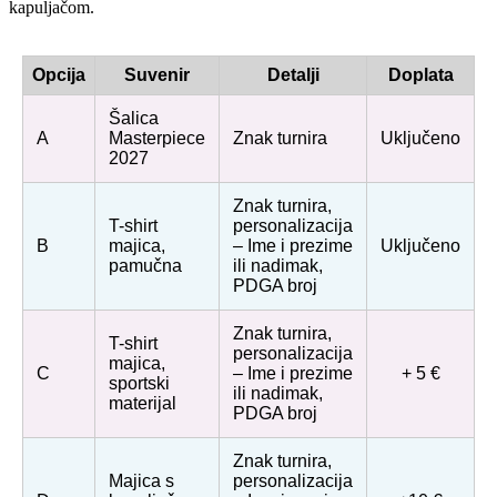
kapuljačom.
Opcija
Suvenir
Detalji
Doplata
Šalica
A
Masterpiece
Znak turnira
Uključeno
2027
Znak turnira,
T-shirt
personalizacija
B
majica,
– Ime i prezime
Uključeno
pamučna
ili nadimak,
PDGA broj
Znak turnira,
T-shirt
personalizacija
majica,
C
– Ime i prezime
+ 5 €
sportski
ili nadimak,
materijal
PDGA broj
Znak turnira,
Majica s
personalizacija