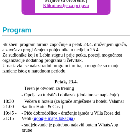
Prijave su otvorene. |
Klikni ovdje za prijavu
Program
Službeni program turnira započinje u petak 23.4. druženjem igrača,
a završava proglašenjem pobjednika u nedjelju 25.4.
Za sudionike koji u Labin stignu i prije petka, postoji mogućnost
organizacije dodatnog programa u četvrtak.
U nastavku se nalazi radni program turnira, a moguće su manje
izmjene istog u narednom periodu.
Petak, 23.4.
- Teren je otvoren za trening
- Opcija za turistički obilazak (dodatno se naplaćuje)
18:30 -
- Večera u hotelu (za igrače smještene u hotelu Valamar
21:00
Sanfior Hotel & Casa)
19:45 -
- Piće dobrodošlice - druženje igrača u Villa Rosa dei
21:15
Venti (
google maps lokacija
)
- sudjelovanje je potrebno najaviti putem WhatsApp
grupe