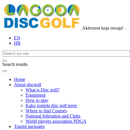
Aktivnost koja osvaja!
.
EN
HR
Search results
Home
About discgolf
What is Disc golf?
Equipment
How to play
Kako izgleda disc golf teren
Where to find Courses
National federation and Clubs
World players association PDGA
Tourist packages