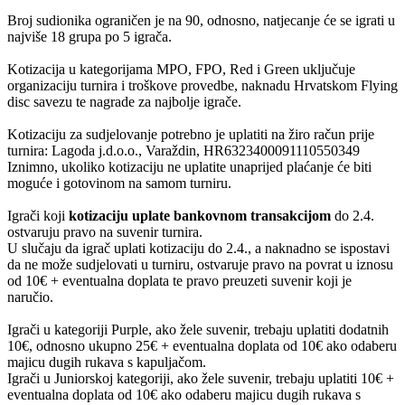
Broj sudionika ograničen je na 90, odnosno, natjecanje će se igrati u
najviše 18 grupa po 5 igrača.
Kotizacija u kategorijama MPO, FPO, Red i Green uključuje
organizaciju turnira i troškove provedbe, naknadu Hrvatskom Flying
disc savezu te nagrade za najbolje igrače.
Kotizaciju za sudjelovanje potrebno je uplatiti na žiro račun prije
turnira: Lagoda j.d.o.o., Varaždin, HR6323400091110550349
Iznimno, ukoliko kotizaciju ne uplatite unaprijed plaćanje će biti
moguće i gotovinom na samom turniru.
Igrači koji
kotizaciju uplate bankovnom transakcijom
do 2.4.
ostvaruju pravo na suvenir turnira.
U slučaju da igrač uplati kotizaciju do 2.4., a naknadno se ispostavi
da ne može sudjelovati u turniru, ostvaruje pravo na povrat u iznosu
od 10€ + eventualna doplata te pravo preuzeti suvenir koji je
naručio.
Igrači u kategoriji Purple, ako žele suvenir, trebaju uplatiti dodatnih
10€, odnosno ukupno 25€ + eventualna doplata od 10€ ako odaberu
majicu dugih rukava s kapuljačom.
Igrači u Juniorskoj kategoriji, ako žele suvenir, trebaju uplatiti 10€ +
eventualna doplata od 10€ ako odaberu majicu dugih rukava s