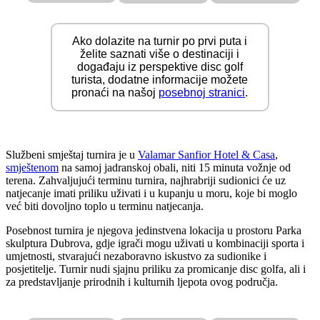
Ako dolazite na turnir po prvi puta i
želite saznati više o destinaciji i
događaju iz perspektive disc golf
turista, dodatne informacije možete
pronaći na našoj
posebnoj stranici
.
Službeni smještaj turnira je u
Valamar Sanfior Hotel & Casa
,
smještenom
na samoj jadranskoj obali, niti 15 minuta vožnje od
terena. Zahvaljujući terminu turnira, najhrabriji sudionici će uz
natjecanje imati priliku uživati i u kupanju u moru, koje bi moglo
već biti dovoljno toplo u terminu natjecanja.
Posebnost turnira je njegova jedinstvena lokacija u prostoru Parka
skulptura Dubrova, gdje igrači mogu uživati u kombinaciji sporta i
umjetnosti, stvarajući nezaboravno iskustvo za sudionike i
posjetitelje. Turnir nudi sjajnu priliku za promicanje disc golfa, ali i
za predstavljanje prirodnih i kulturnih ljepota ovog područja.