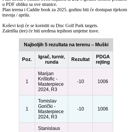
u PDF obliku sa ove stranice.
Plan terena i Caddie book za 2025. godinu biti će dostupan tijekom
travnja / aprila.
Koševi koji će se koristiti su Disc Golf Park targets.
Zaletišta (tee) će biti uređena tepihom umjetne trave.
Najboljih 5 rezultata na terenu – Muški
Igrač, turnir,
PDGA
Poz.
Rezultat
runda
rejting
Marijan
Krištofic -
1
-10
1006
Masterpiece
2024, R3
Tomislav
Gorički -
1
-10
1006
Masterpiece
2024, R3
Stanislaus