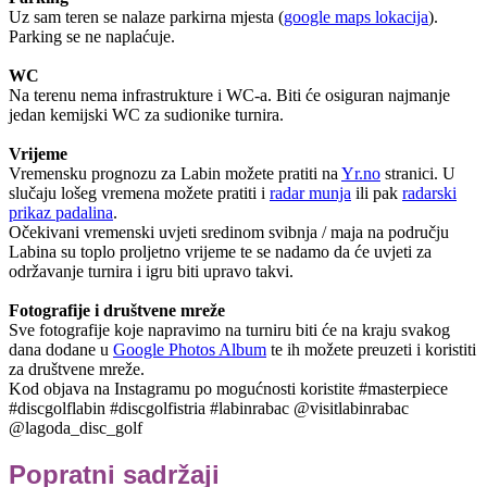
Uz sam teren se nalaze parkirna mjesta (
google maps lokacija
).
Parking se ne naplaćuje.
WC
Na terenu nema infrastrukture i WC-a. Biti će osiguran najmanje
jedan kemijski WC za sudionike turnira.
Vrijeme
Vremensku prognozu za Labin možete pratiti na
Yr.no
stranici. U
slučaju lošeg vremena možete pratiti i
radar munja
ili pak
radarski
prikaz padalina
.
Očekivani vremenski uvjeti sredinom svibnja / maja na području
Labina su toplo proljetno vrijeme te se nadamo da će uvjeti za
održavanje turnira i igru biti upravo takvi.
Fotografije i društvene mreže
Sve fotografije koje napravimo na turniru biti će na kraju svakog
dana dodane u
Google Photos Album
te ih možete preuzeti i koristiti
za društvene mreže.
Kod objava na Instagramu po mogućnosti koristite #masterpiece
#discgolflabin #discgolfistria #labinrabac @visitlabinrabac
@lagoda_disc_golf
Popratni sadržaji