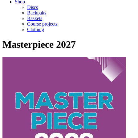
Shop
Discs
Backpaks
Baskets
Course projects
Clothing
Masterpiece 2027