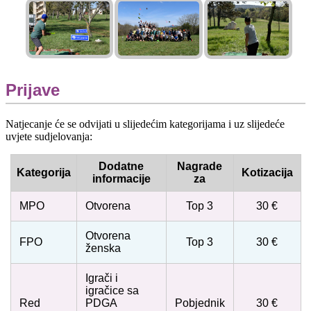
Prijave
Natjecanje će se odvijati u slijedećim kategorijama i uz slijedeće
uvjete sudjelovanja:
Dodatne
Nagrade
Kategorija
Kotizacija
informacije
za
MPO
Otvorena
Top 3
30 €
Otvorena
FPO
Top 3
30 €
ženska
Igrači i
igračice sa
Red
PDGA
Pobjednik
30 €