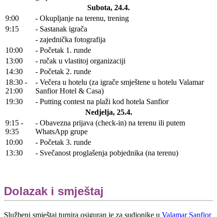
Subota, 24.4.
9:00
- Okupljanje na terenu, trening
9:15
- Sastanak igrača
- zajednička fotografija
10:00
- Početak 1. runde
13:00
- ručak u vlastitoj organizaciji
14:30
- Početak 2. runde
18:30 -
- Večera u hotelu (za igrače smještene u hotelu Valamar
21:00
Sanfior Hotel & Casa)
19:30
- Putting contest na plaži kod hotela Sanfior
Nedjelja, 25.4.
9:15 -
- Obavezna prijava (check-in) na terenu ili putem
9:35
WhatsApp grupe
10:00
- Početak 3. runde
13:30
- Svečanost proglašenja pobjednika (na terenu)
Dolazak i smještaj
Službeni smještaj turnira osiguran je za sudionike u
Valamar Sanfior