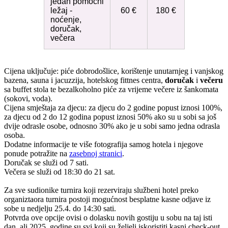
jedan pomoćni
ležaj -
60 €
180 €
noćenje,
doručak,
večera
Cijena uključuje: piće dobrodošlice, korištenje unutarnjeg i vanjskog
bazena, sauna i jacuzzija, hotelskog fittnes centra,
doručak
i
večeru
sa buffet stola te bezalkoholno piće za vrijeme večere iz šankomata
(sokovi, voda).
Cijena smještaja za djecu: za djecu do 2 godine popust iznosi 100%,
za djecu od 2 do 12 godina popust iznosi 50% ako su u sobi sa još
dvije odrasle osobe, odnosno 30% ako je u sobi samo jedna odrasla
osoba.
Dodatne informacije te više fotografija samog hotela i njegove
ponude potražite na
zasebnoj stranici
.
Doručak se služi od 7 sati.
Večera se služi od 18:30 do 21 sat.
Za sve sudionike turnira koji rezerviraju službeni hotel preko
organiztaora turnira postoji mogućnost besplatne kasne odjave iz
sobe u nedjelju 25.4. do 14:30 sati.
Potvrda ove opcije ovisi o dolasku novih gostiju u sobu na taj isti
dan, ali 2025. godine su svi koji su željeli iskoristiti kasni check-out