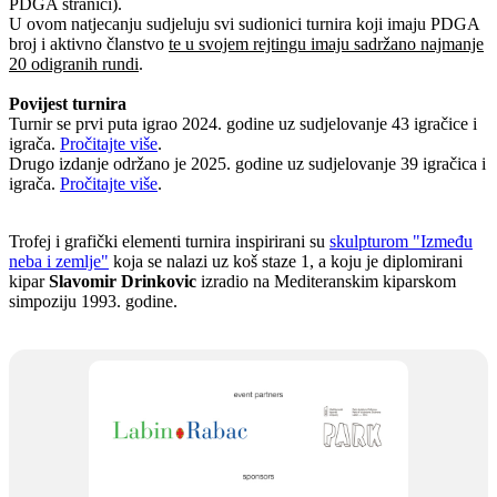
PDGA stranici).
U ovom natjecanju sudjeluju svi sudionici turnira koji imaju PDGA
broj i aktivno članstvo
te u svojem rejtingu imaju sadržano najmanje
20 odigranih rundi
.
Povijest turnira
Turnir se prvi puta igrao 2024. godine uz sudjelovanje 43 igračice i
igrača.
Pročitajte više
.
Drugo izdanje održano je 2025. godine uz sudjelovanje 39 igračica i
igrača.
Pročitajte više
.
Trofej i grafički elementi turnira inspirirani su
skulpturom "Između
neba i zemlje"
koja se nalazi uz koš staze 1, a koju je diplomirani
kipar
Slavomir Drinkovic
izradio na Mediteranskim kiparskom
simpoziju 1993. godine.