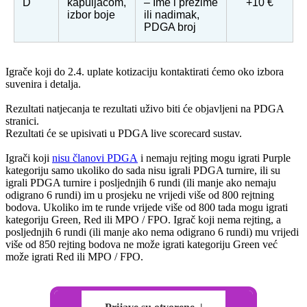
D
kapuljačom,
– Ime i prezime
+10 €
izbor boje
ili nadimak,
PDGA broj
Igrače koji do 2.4. uplate kotizaciju kontaktirati ćemo oko izbora
suvenira i detalja.
Rezultati natjecanja te rezultati uživo biti će objavljeni na PDGA
stranici.
Rezultati će se upisivati u PDGA live scorecard sustav.
Igrači koji
nisu članovi PDGA
i nemaju rejting mogu igrati Purple
kategoriju samo ukoliko do sada nisu igrali PDGA turnire, ili su
igrali PDGA turnire i posljednjih 6 rundi (ili manje ako nemaju
odigrano 6 rundi) im u prosjeku ne vrijedi više od 800 rejtning
bodova. Ukoliko im te runde vrijede više od 800 tada mogu igrati
kategoriju Green, Red ili MPO / FPO. Igrač koji nema rejting, a
posljednjih 6 rundi (ili manje ako nema odigrano 6 rundi) mu vrijedi
više od 850 rejting bodova ne može igrati kategoriju Green već
može igrati Red ili MPO / FPO.