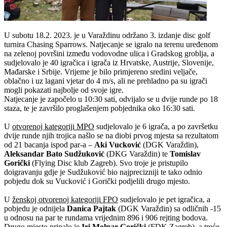
U subotu 18.2. 2023. je u Varaždinu održano 3. izdanje disc golf
turnira Chasing Sparrows. Natjecanje se igralo na terenu uređenom
na zelenoj površini između vodovodne ulica i Gradskog groblja, a
sudjelovalo je 40 igračica i igrača iz Hrvatske, Austrije, Slovenije,
Mađarske i Srbije. Vrijeme je bilo primjereno sredini veljače,
oblačno i uz lagani vjetar do 4 m/s, ali ne prehladno pa su igrači
mogli pokazati najbolje od svoje igre.
Natjecanje je započelo u 10:30 sati, odvijalo se u dvije runde po 18
staza, te je završilo proglašenjem pobjednika oko 16:30 sati.
U
otvorenoj kategoriji MPO
sudjelovalo je 6 igrača, a po završetku
dvije runde njih trojica našlo se na diobi prvog mjesta sa rezultatom
od 21 bacanja ispod par-a –
Aki Vucković
(DGK Varaždin),
Aleksandar Bato Sudžuković
(DKG Varaždin) te
Tomislav
Gorički
(Flying Disc klub Zagreb). Svo troje je pristupilo
doigravanju gdje je Sudžuković bio najprecizniji te tako odnio
pobjedu dok su Vucković i Gorički podjelili drugo mjesto.
U
ženskoj otvorenoj kategoriji FPO
sudjelovalo je pet igračica, a
pobjedu je odnijela
Danica Pajtak
(DGK Varaždin) sa odličnih -15
u odnosu na par te rundama vrijednim 896 i 906 rejting bodova.
Drugo mjesto pripalo je
Iri Molnar Gorički
(FDK Zagreb), a treće