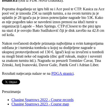
Belančića
(oba iz FDK Nova Gradiška).
Popratna događanja uz igru bili su i Ace pool te CTP. Kasica za Ace
pool već je iznosila 25€ sa ranijih turnira, a na ovom turniru ju je
uplatilo je 28 igrača pa je iznos potencijalne nagrade bio 53€. Kako
as nije pogođen tako se navedeni iznos prenosi na idući turnir u
organizaciji Lagode – Mars Springs. CTP (Closest to the pin) igru
na stazi 4 je osvojio Bato Sudžuković čiji je disk završio na 42.8 cm
od koša.
Nakon svečanosti dodjele priznanja najboljima u svim kategorijama
održana je i turnirska tombola u kojoj su dodijeljene nagrade u
ukupnoj protuvrijednosti od 130 €. Igrači koji su izvučeni u tomboli
su mogli birati neke od nagrada (disc golf ruksak, majice i suveniri
sa znakom turnira itd.). Nagradu su preuzeli Tomislav Ćavar, Tina
Zrinski, Jurij Ivanovski, Davor Galic, Patrik Grof i Adrian Liber.
Rezultati natjecanja nalaze se na
PDGA stranici
.
Preuzimanja
Chasing Sparrows 2022 - Course records
Chasing Sparrows 2023 - Course map