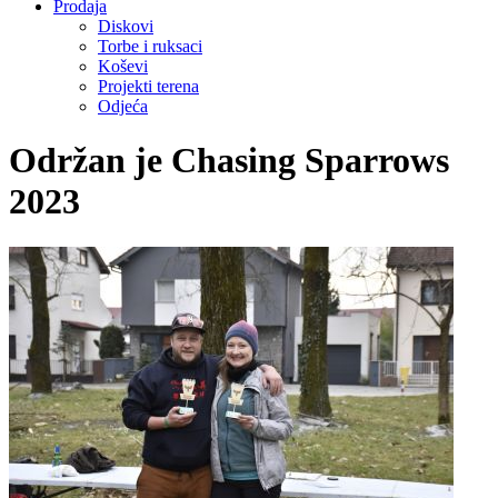
Prodaja
Diskovi
Torbe i ruksaci
Koševi
Projekti terena
Odjeća
Održan je Chasing Sparrows
2023