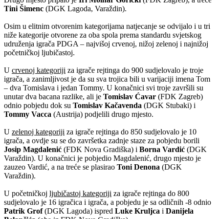
Tini Šimenc
(DGK Lagoda, Varaždin).
Osim u elitnim otvorenim kategorijama natjecanje se odvijalo i u tri
niže kategorije otvorene za oba spola prema standardu svjetskog
udruženja igrača PDGA – najvišoj crvenoj, nižoj zelenoj i najnižoj
početničkoj ljubičastoj.
U
crvenoj kategoriji
za igrače rejtinga do 900 sudjelovalo je troje
igrača, a zanimljivost je da su sva trojica bili u varijaciji imena Tom
– dva Tomislava i jedan Tommy. U konačnici svi troje završili su
unutar dva bacana razlike, ali je
Tomislav Ćavar
(FDK Zagreb)
odnio pobjedu dok su
Tomislav Kačavenda
(DGK Stubaki) i
Tommy Vacca
(Austrija) podjelili drugo mjesto.
U
zelenoj kategoriji
za igrače rejtinga do 850 sudjelovalo je 10
igrača, a ovdje su se do završetka zadnje staze za pobjedu borili
Josip Magdalenić
(FDK Nova Gradiška) i
Borna Vardić
(DGK
Varaždin). U konačnici je pobjedio Magdalenić, drugo mjesto je
zauzeo Vardić, a na treće se plasirao
Toni Denona
(DGK
Varaždin).
U početničkoj
ljubičastoj kategoriji
za igrače rejtinga do 800
sudjelovalo je 16 igračica i igrača, a pobjedu je sa odličnih -8 odnio
Patrik Grof
(DGK Lagoda) ispred
Luke Kruljca
i
Danijela