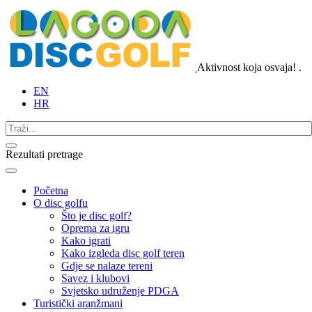
Aktivnost koja osvaja!
.
EN
HR
Rezultati pretrage
Početna
O disc golfu
Što je disc golf?
Oprema za igru
Kako igrati
Kako izgleda disc golf teren
Gdje se nalaze tereni
Savez i klubovi
Svjetsko udruženje PDGA
Turistički aranžmani