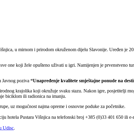
Višnjica, u mirnom i prirodom okruženom dijelu Slavonije. Uređen je 20
i sve one koji žele opušteno uživati u igri. Namijenjen je prvenstveno tu
em Javnog poziva
“Unapređenje kvalitete smještajne ponude na destin
rirodnog krajolika koji okružuje svaku stazu. Nakon igre, posjetitelji mo
nje biciklom ili radionica na imanju.
ne grupe, uz mogućnost najma opreme i osnovne poduke za početnike.
pciju hotela Pustara Višnjica na telefonski broj +385 (0)33 401 650 ili e
ju Udisc
.