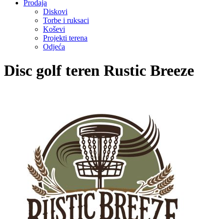
Prodaja
Diskovi
Torbe i ruksaci
Koševi
Projekti terena
Odjeća
Disc golf teren Rustic Breeze