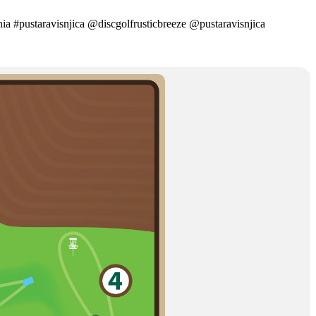
nia #pustaravisnjica @discgolfrusticbreeze @pustaravisnjica