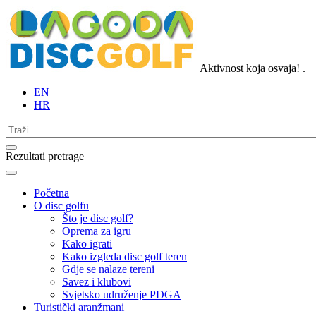
Aktivnost koja osvaja!
.
EN
HR
Rezultati pretrage
Početna
O disc golfu
Što je disc golf?
Oprema za igru
Kako igrati
Kako izgleda disc golf teren
Gdje se nalaze tereni
Savez i klubovi
Svjetsko udruženje PDGA
Turistički aranžmani