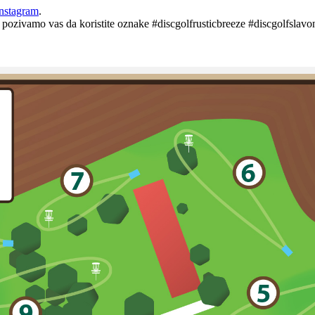
nstagram
.
 pozivamo vas da koristite oznake #discgolfrusticbreeze #discgolfslavo