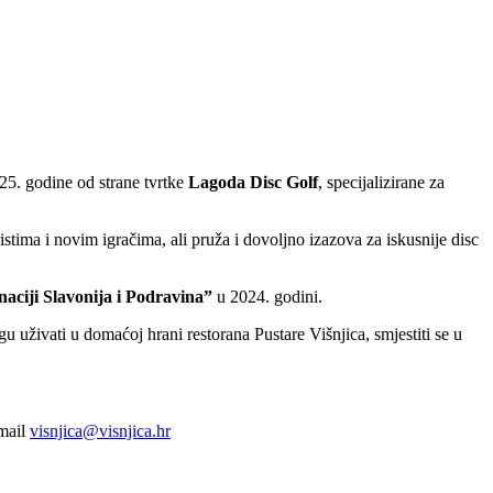
25. godine od strane tvrtke
Lagoda Disc Golf
, specijalizirane za
ristima i novim igračima, ali pruža i dovoljno izazova za iskusnije disc
aciji Slavonija i Podravina”
u 2024. godini.
gu uživati u domaćoj hrani restorana Pustare Višnjica, smjestiti se u
-mail
visnjica@visnjica.hr