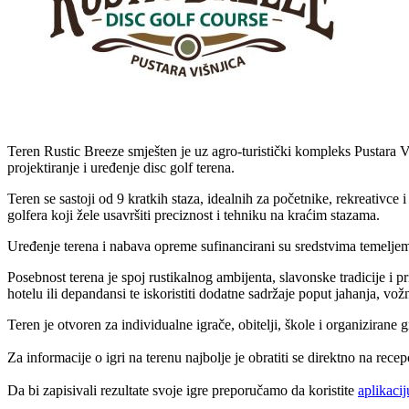
Teren Rustic Breeze smješten je uz agro-turistički kompleks Pustara 
projektiranje i uređenje disc golf terena.
Teren se sastoji od 9 kratkih staza, idealnih za početnike, rekreativce 
golfera koji žele usavršiti preciznost i tehniku na kraćim stazama.
Uređenje terena i nabava opreme sufinancirani su sredstvima temelj
Posebnost terena je spoj rustikalnog ambijenta, slavonske tradicije i p
hotelu ili depandansi te iskoristiti dodatne sadržaje poput jahanja, vož
Teren je otvoren za individualne igrače, obitelji, škole i organizira
Za informacije o igri na terenu najbolje je obratiti se direktno na rece
Da bi zapisivali rezultate svoje igre preporučamo da koristite
aplikaci