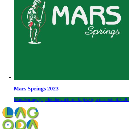
Mars Springs 2023
Mars Springs je jednodnevni turnir koji se igra u subotu 4.3. 