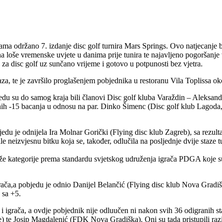
ama održano 7. izdanje disc golf turnira Mars Springs. Ovo natjecanje b
m na loše vremenske uvjete u danima prije tunira te najavljeno pogoršan
 za disc golf uz sunčano vrijeme i gotovo u potpunosti bez vjetra.
taza, te je završilo proglašenjem pobjednika u restoranu Vila Toplissa o
jedu su do samog kraja bili članovi Disc golf kluba Varaždin – Aleksand
pnih -15 bacanja u odnosu na par. Dinko Šimenc (Disc golf klub Lagoda
bjedu je odnijela Ira Molnar Gorički (Flying disc klub Zagreb), sa rezul
e neizvjesnu bitku koja se, također, odlučila na posljednje dvije staze
niže kategorije prema standardu svjetskog udruženja igrača PDGA koje su 
grača,a pobjedu je odnio Danijel Belančić (Flying disc klub Nova Gradi
 sa +5.
a i igrača, a ovdje pobjednik nije odluučen ni nakon svih 36 odigranih s
) te Josip Magdalenić (FDK Nova Gradiška). Oni su tada pristupili razi