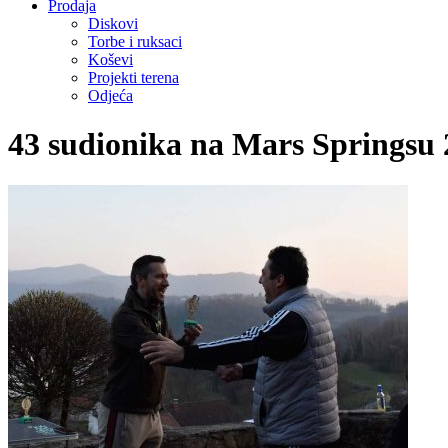
Prodaja
Diskovi
Torbe i ruksaci
Koševi
Projekti terena
Odjeća
43 sudionika na Mars Springsu