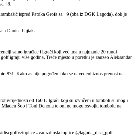
sa +8.
 Harambašić ispred Patrika Grofa sa +9 (oba iz DGK Lagoda), dok je
rala Danica Pajtak.
urenciji samo igračice i igrači koji već imaju najmanje 20 rundi
isc golf igraju više godina. Treće mjesto u poretku je zauzeo Aleksandar
de bio 83€. Kako as nije pogođen tako se navedeni iznos prenosi na
otuvrijednosti od 160 €. Igrači koji su izvučeni u tomboli su mogli
ic, Mladen Šop i Toni Denona te oni ne mogu osvojiti tombolu na
gs #discgolfvztoplice #varazdinsketoplice @lagoda_disc_golf