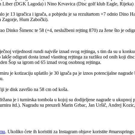
rian Liber (DGK Lagoda) i Nino Krvavica (Disc golf klub Eagle, Rijeka) 
alo je 13 igračica i igrača, a pobjedu je sa rezultartom +7 odnio Dino
ga Zagorje, Hum Zabočki).
grao Dinko Šimenc te 58 (+4, neslužbeni rejting 870) za žene što je odig
oječnoj vrijednosti rundi najviše iznad svog rejtinga, s tim da su u konk
što lakše odigrati dosta iznad vlastitog rejtinga za razliku od onih koji d
aden Šop sa igrom od 65 iznad svog osobnog rejtinga.
urniru je kotizaciju uplatilo je 30 igrača pa je iznos potencijalne nagra
u.
iji je disk završio na 58 cm od koša.
žana je i turnirska tombola u kojoj su dodijeljene nagrade u ukupnoj pr
 turnira itd.). Nagradu su preuzeli Marin Grbac, Jan Uršič, Andrej Koz
umu
. Ukoliko ćete ih koristiti za Instagram objave koristite #marssprin