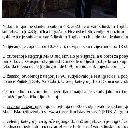
Nakon tri godine stanke u subotu 4.3. 2023. je u Varaždinskim Toplic
sudjelovalo je 43 igračica i igrača iz Hrvatske i Slovenije. S obziro
golfere jer je subota u Varaždinskim Toplicama bila doista idealan dan
Natjecanje je započelo u 10:30 sati, odvijalo se u dvije runde po 18 s
U
otvorenoj kategoriji MPO
sudjelovalo je 9 igrača, a u borbi za pob
Sudžuković se uspio odvojiti od Đuraka te ubilježiti pobjedu sa uku
rekorda terena od -9 (rejting runde 999) probio na 3. mjesto poretka.
U
ženskoj otvorenoj kategoriji FPO
sudjelovalo je šest igračica, a po
Danice Pajtak (DGK Varaždin). U ovoj kategoriji Ira i Danica su vodil
Osim u elitnim otvorenim kategorijama natjecanje se odvijalo i u tri 
najnižoj početničkoj ljubičastoj.
U
crvenoj kategoriji
za igrače rejtinga do 900 sudjelovalo je sedam i
Matic Blaž (Slovenija) sa +4, a treće Tomislav Frković (FDK Zagreb)
U
zelenoj kategoriji
za igrače rejtinga do 850 sudjelovalo je 8 igračic
izjednačeni jedini domaći igrač Hrvoje Potrebica (Varaždinske Toplice