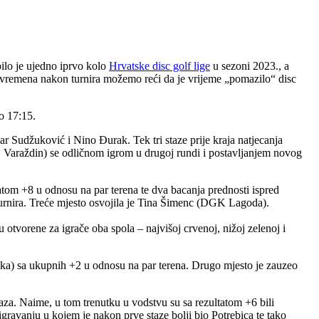
ilo je ujedno iprvo kolo
Hrvatske disc golf lige
u sezoni 2023., a
je vremena nakon turnira možemo reći da je vrijeme „pomazilo“ disc
ko 17:15.
ar Sudžuković i Nino Đurak. Tek tri staze prije kraja natjecanja
, Varaždin) se odličnom igrom u drugoj rundi i postavljanjem novog
tatom +8 u odnosu na par terena te dva bacanja prednosti ispred
 turnira. Treće mjesto osvojila je Tina Šimenc (DGK Lagoda).
otvorene za igrače oba spola – najvišoj crvenoj, nižoj zelenoj i
ška) sa ukupnih +2 u odnosu na par terena. Drugo mjesto je zauzeo
taza. Naime, u tom trenutku u vodstvu su sa rezultatom +6 bili
gravanju u kojem je nakon prve staze bolji bio Potrebica te tako