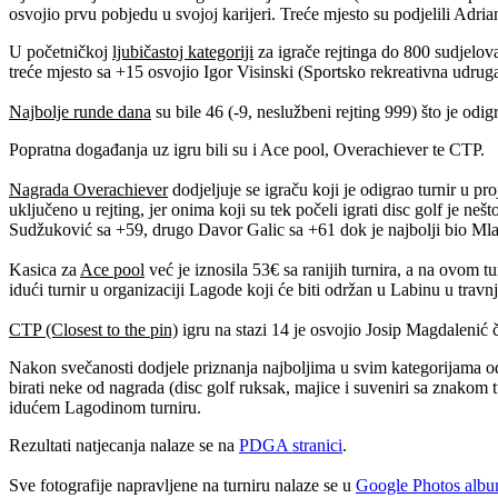
osvojio prvu pobjedu u svojoj karijeri. Treće mjesto su podjelili Ad
U početničkoj
ljubičastoj kategoriji
za igrače rejtinga do 800 sudjelov
treće mjesto sa +15 osvojio Igor Visinski (Sportsko rekreativna udru
Najbolje runde dana
su bile 46 (-9, neslužbeni rejting 999) što je odi
Popratna događanja uz igru bili su i Ace pool, Overachiever te CTP.
Nagrada Overachiever
dodjeljuje se igraču koji je odigrao turnir u pr
uključeno u rejting, jer onima koji su tek počeli igrati disc golf je ne
Sudžuković sa +59, drugo Davor Galic sa +61 dok je najbolji bio Ml
Kasica za
Ace pool
već je iznosila 53€ sa ranijih turnira, a na ovom t
idući turnir u organizaciji Lagode koji će biti održan u Labinu u travnj
CTP (Closest to the pin)
igru na stazi 14 je osvojio Josip Magdalenić č
Nakon svečanosti dodjele priznanja najboljima u svim kategorijama odr
birati neke od nagrada (disc golf ruksak, majice i suveniri sa znakom
idućem Lagodinom turniru.
Rezultati natjecanja nalaze se na
PDGA stranici
.
Sve fotografije napravljene na turniru nalaze se u
Google Photos alb