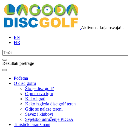
Aktivnost koja osvaja!
.
EN
HR
Rezultati pretrage
Početna
O disc golfu
Što je disc golf?
Oprema za igru
Kako igrati
Kako izgleda disc golf teren
Gdje se nalaze tereni
Savez i klubovi
Svjetsko udruženje PDGA
Turistički aranžmani