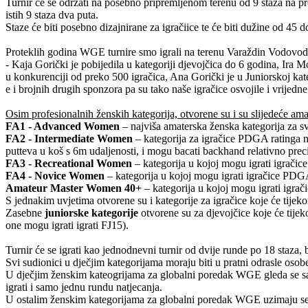
Turnir će se održati na posebno pripremljenom terenu od 9 staza na pro
istih 9 staza dva puta.
Staze će biti posebno dizajnirane za igračiice te će biti dužine od 45 
Proteklih godina WGE turnire smo igrali na terenu Varaždin Vodovodn
- Kaja Gorički je pobijedila u kategoriji djevojčica do 6 godina, Ira M
u konkurenciji od preko 500 igračica, Ana Gorički je u Juniorskoj kat
e i brojnih drugih sponzora pa su tako naše igračice osvojile i vrijedn
Osim profesionalnih ženskih kategorija, otvorene su i su slijedeće am
FA1 - Advanced Women
– najviša amaterska ženska kategorija za s
FA2 - Intermediate Women
– kategorija za igračice PDGA ratinga n
putteva u koš s 6m udaljenosti, i mogu bacati backhand relativno prec
FA3 - Recreational Women
– kategorija u kojoj mogu igrati igračic
FA4 - Novice Women
– kategorija u kojoj mogu igrati igračice PDGA
Amateur Master Women 40+
– kategorija u kojoj mogu igrati igrač
S jednakim uvjetima otvorene su i kategorije za igračice koje će tijek
Zasebne
juniorske kategorije
otvorene su za djevojčice koje će tijek
one mogu igrati igrati FJ15).
Turnir će se igrati kao jednodnevni turnir od dvije runde po 18 staza, b
Svi sudionici u dječjim kategorijama moraju biti u pratni odrasle osob
U dječjim ženskim kateogrijama za globalni poredak WGE gleda se sam
igrati i samo jednu rundu natjecanja.
U ostalim ženskim kategorijama za globalni poredak WGE uzimaju se 