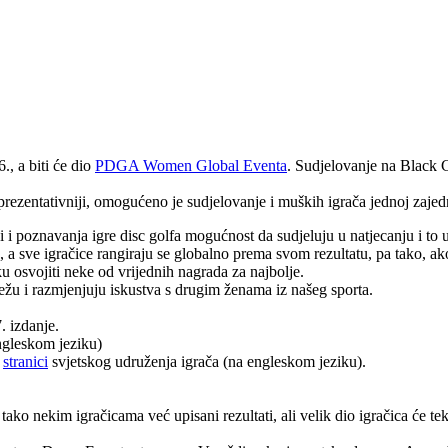
., a biti će dio
PDGA Women Global Eventa
. Sudjelovanje na Black C
prezentativniji, omogućeno je sudjelovanje i muških igrača jednoj zajed
oznavanja igre disc golfa mogućnost da sudjeluju u natjecanju i to u k
ta, a sve igračice rangiraju se globalno prema svom rezultatu, pa tako, a
iku osvojiti neke od vrijednih nagrada za najbolje.
ežu i razmjenjuju iskustva s drugim ženama iz našeg sporta.
 izdanje.
gleskom jeziku)
a
stranici
svjetskog udruženja igrača (na engleskom jeziku).
o nekim igračicama već upisani rezultati, ali velik dio igračica će tek