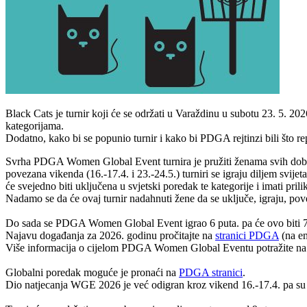
Black Cats je turnir koji će se održati u Varaždinu u subotu 23. 5. 2026
kategorijama.
Dodatno, kako bi se popunio turnir i kako bi PDGA rejtinzi bili što re
Svrha PDGA Women Global Event turnira je pružiti ženama svih dobi i p
povezana vikenda (16.-17.4. i 23.-24.5.) turniri se igraju diljem svije
će svejedno biti uključena u svjetski poredak te kategorije i imati pril
Nadamo se da će ovaj turnir nadahnuti žene da se uključe, igraju, pov
Do sada se PDGA Women Global Event igrao 6 puta. pa će ovo biti 7.
Najavu događanja za 2026. godinu pročitajte na
stranici PDGA
(na en
Više informacija o cijelom PDGA Women Global Eventu potražite n
Globalni poredak moguće je pronaći na
PDGA stranici
.
Dio natjecanja WGE 2026 je već odigran kroz vikend 16.-17.4. pa su tak