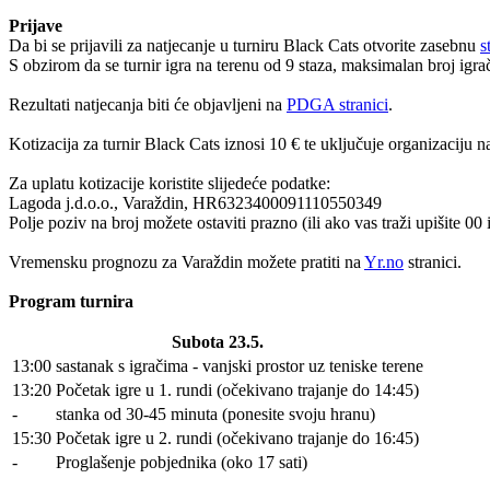
Prijave
Da bi se prijavili za natjecanje u turniru Black Cats otvorite zasebnu
s
S obzirom da se turnir igra na terenu od 9 staza, maksimalan broj igra
Rezultati natjecanja biti će objavljeni na
PDGA stranici
.
Kotizacija za turnir Black Cats iznosi 10 € te uključuje organizaciju
Za uplatu kotizacije koristite slijedeće podatke:
Lagoda j.d.o.o., Varaždin, HR6323400091110550349
Polje poziv na broj možete ostaviti prazno (ili ako vas traži upišite 00 
Vremensku prognozu za Varaždin možete pratiti na
Yr.no
stranici.
Program turnira
Subota 23.5.
13:00
sastanak s igračima - vanjski prostor uz teniske terene
13:20
Početak igre u 1. rundi (očekivano trajanje do 14:45)
-
stanka od 30-45 minuta (ponesite svoju hranu)
15:30
Početak igre u 2. rundi (očekivano trajanje do 16:45)
-
Proglašenje pobjednika (oko 17 sati)