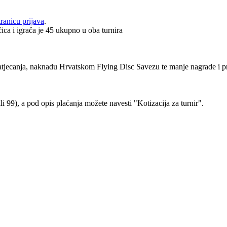
tranicu prijava
.
čica i igrača je 45 ukupno u oba turnira
 natjecanja, naknadu Hrvatskom Flying Disc Savezu te manje nagrade i pr
ili 99), a pod opis plaćanja možete navesti "Kotizacija za turnir".