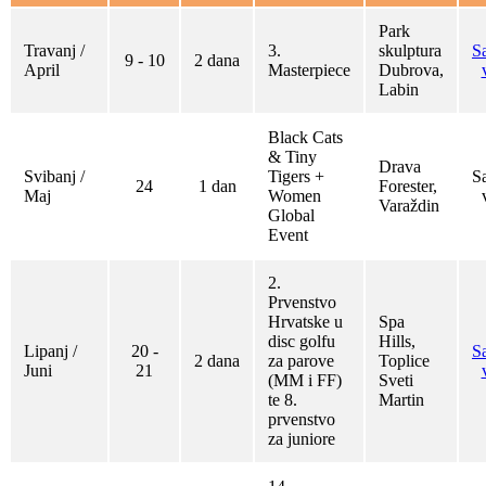
Park
Travanj /
3.
skulptura
S
9 - 10
2 dana
April
Masterpiece
Dubrova,
Labin
Black Cats
& Tiny
Drava
Svibanj /
Tigers +
S
24
1 dan
Forester,
Maj
Women
Varaždin
Global
Event
2.
Prvenstvo
Hrvatske u
Spa
disc golfu
Hills,
Lipanj /
20 -
S
2 dana
za parove
Toplice
Juni
21
(MM i FF)
Sveti
te 8.
Martin
prvenstvo
za juniore