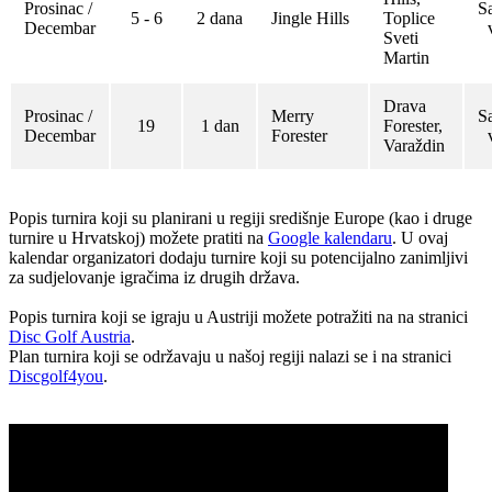
Prosinac /
S
5 - 6
2 dana
Jingle Hills
Toplice
Decembar
Sveti
Martin
Drava
Prosinac /
Merry
S
19
1 dan
Forester,
Decembar
Forester
Varaždin
Popis turnira koji su planirani u regiji središnje Europe (kao i druge
turnire u Hrvatskoj) možete pratiti na
Google kalendaru
. U ovaj
kalendar organizatori dodaju turnire koji su potencijalno zanimljivi
za sudjelovanje igračima iz drugih država.
Popis turnira koji se igraju u Austriji možete potražiti na na stranici
Disc Golf Austria
.
Plan turnira koji se održavaju u našoj regiji nalazi se i na stranici
Discgolf4you
.