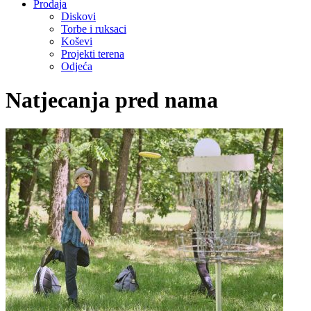
Prodaja
Diskovi
Torbe i ruksaci
Koševi
Projekti terena
Odjeća
Natjecanja pred nama