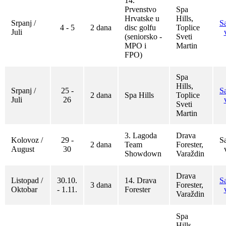
14.
Prvenstvo
Spa
Hrvatske u
Hills,
Srpanj /
S
4 - 5
2 dana
disc golfu
Toplice
Juli
(seniorsko -
Sveti
MPO i
Martin
FPO)
Spa
Hills,
Srpanj /
25 -
S
2 dana
Spa Hills
Toplice
Juli
26
Sveti
Martin
3. Lagoda
Drava
Kolovoz /
29 -
S
2 dana
Team
Forester,
August
30
Showdown
Varaždin
Drava
Listopad /
30.10.
14. Drava
S
3 dana
Forester,
Oktobar
- 1.11.
Forester
Varaždin
Spa
Hills,