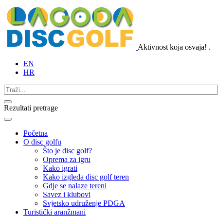
Aktivnost koja osvaja!
.
EN
HR
Rezultati pretrage
Početna
O disc golfu
Što je disc golf?
Oprema za igru
Kako igrati
Kako izgleda disc golf teren
Gdje se nalaze tereni
Savez i klubovi
Svjetsko udruženje PDGA
Turistički aranžmani