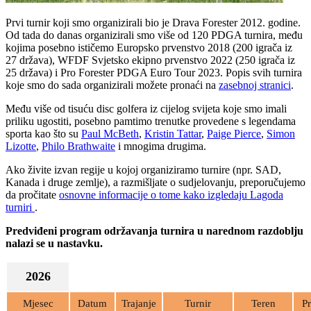
Prvi turnir koji smo organizirali bio je Drava Forester 2012. godine.
Od tada do danas organizirali smo više od 120 PDGA turnira, među
kojima posebno ističemo Europsko prvenstvo 2018 (200 igrača iz
27 država), WFDF Svjetsko ekipno prvenstvo 2022 (250 igrača iz
25 država) i Pro Forester PDGA Euro Tour 2023. Popis svih turnira
koje smo do sada organizirali možete pronaći na
zasebnoj stranici
.
Među više od tisuću disc golfera iz cijelog svijeta koje smo imali
priliku ugostiti, posebno pamtimo trenutke provedene s legendama
sporta kao što su
Paul McBeth
,
Kristin Tattar
,
Paige Pierce
,
Simon
Lizotte
,
Philo Brathwaite
i mnogima drugima.
Ako živite izvan regije u kojoj organiziramo turnire (npr. SAD,
Kanada i druge zemlje), a razmišljate o sudjelovanju, preporučujemo
da pročitate
osnovne informacije o tome kako izgledaju Lagoda
turniri
.
Predviđeni program održavanja turnira u narednom razdoblju
nalazi se u nastavku.
2026
Mjesec
Datum
Trajanje
Turnir
Teren
Pr